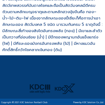
สัตว์เทพสวรรค์บันดาลโชคและถือเป็นสัตว์มงคลมีดีครบ
ถ้วนตามหลักเบญจธาตุและตามหลักฮวงจุ้ยจีนคือ ทอง–
น้ำ–ไม้–ดิน–ไฟ เนื่องจากลักษณะของปี่เซียะก็คือการนำเอา
ลักษณะของ สัตว์มงคล 5 ชนิด มารวมกันครบ 5 ธาตุดังนี้ :
มีลักษณะสี่เท้าของสิงโตอันทรงพลัง (ทอง) | มีเขาและลำตัว
เป็นกวางที่อ่อนช้อย (น้ำ) | มีปีกของพญานกอันแข็งแกร่ง
(ไฟ) | มีศีรษะของมังกรอันทรงพลัง (ไม้) | มีหางแมวอัน
ศักดิ์สิทธิ์กวักโชคลาภเงินทอง (ดิน)
Copyright © 2021 KDC Solution Football Club
Powerby KDC Solution Co.,Ltd.