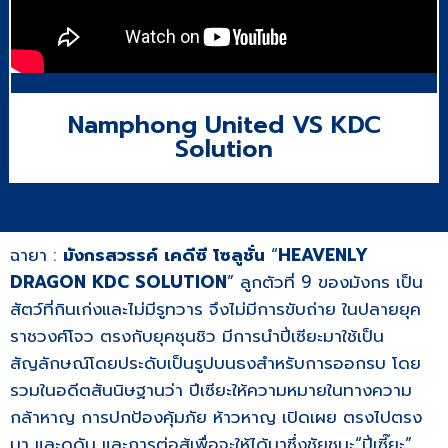
Namphong United VS KDC
Solution
ฉายา :
มังกรสวรรค์ เคดีซี โซลูชั่น
“
HEAVENLY
DRAGON KDC SOLUTION
” ลูกตัวที่ 9 ของมังกร เป็น
สัตว์ที่กินเก่งและไม่มีรูทวาร จึงไม่มีการขับถ่าย ในปลายยุค
ราชวงศ์โจว ตรงกับยุคชุนชิว มีการนำปี่เซียะมาใช้เป็น
สัญลักษณ์โดยประดับเป็นรูปบนธงสำหรับการออกรบ โดย
รวมในอดีตสันนิษฐานว่า ปีเซียะให้ความหมายในทางความ
กล้าหาญ การปกป้องคุ้มภัย ห้าวหาญ เปิดเผย ตรงไปตรง
มา และดุดัน และการต่อสู้เพื่อจะให้ได้มาซึ่งชัยชนะ“ปี่เซี๊ยะ”